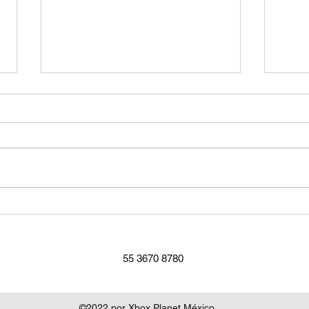
Wall
Como configurar un perfil
como principal
55 3670 8780
©2022 por Xbox Planet México.