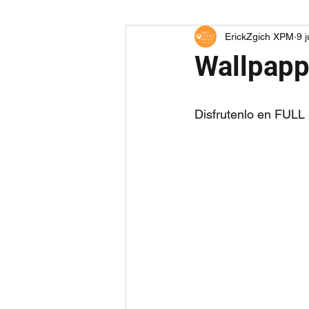
ErickZgich XPM
9 
Wallpapp
Disfrutenlo en FU