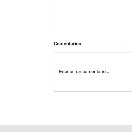
Comentarios
Escribir un comentario...
Como transferir licencias de
Xbox 360