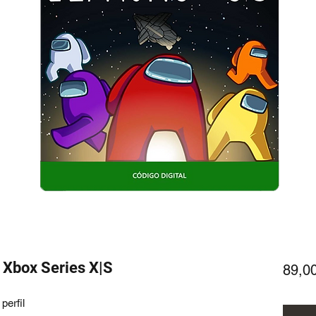
 Xbox Series X|S
89,0
perfil