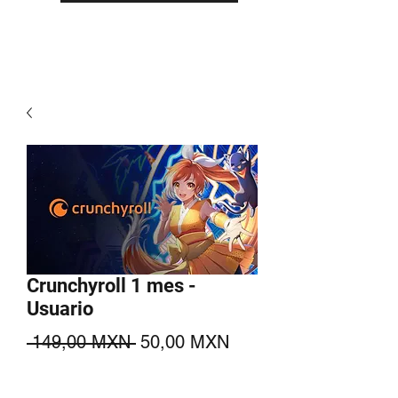
Crunchyroll 1 mes -
Usuario
Precio
Precio
 149,00 MXN 
50,00 MXN
de
Agregar al carrito