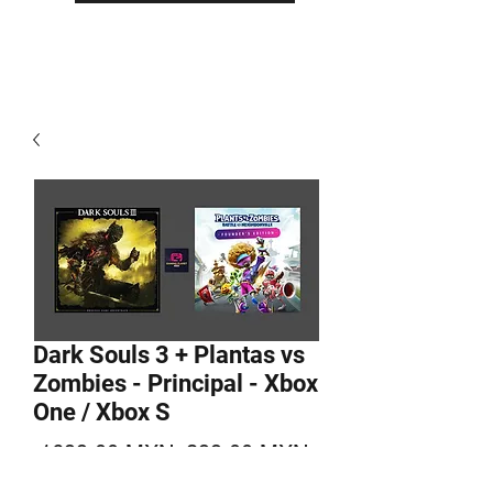
Dark Souls 3 + Plantas vs
Zombies - Principal - Xbox
One / Xbox S
Precio
Precio
 1699,00 MXN 
399,00 MXN
de