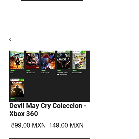
Devil May Cry Coleccion -
Xbox 360
Precio
Precio
 899,00 MXN 
149,00 MXN
de