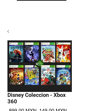
Disney Coleccion - Xbox
360
Precio
Precio
 899,00 MXN 
149,00 MXN