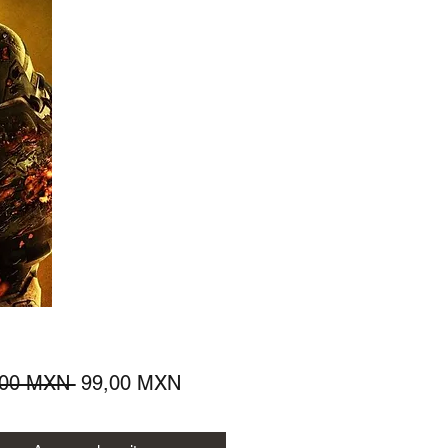
Precio
Precio
,00 MXN 
99,00 MXN
de