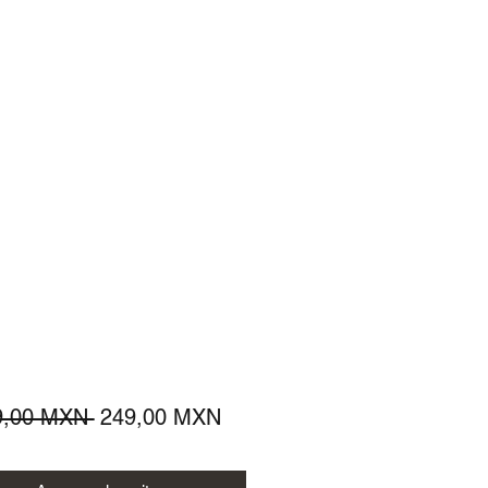
Precio
Precio
9,00 MXN 
249,00 MXN
de