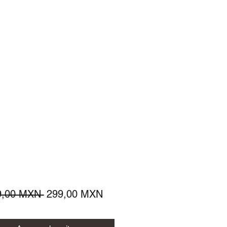
Precio
Precio
9,00 MXN 
299,00 MXN
de