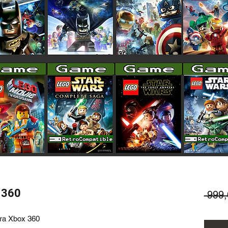
 360
 999
ara Xbox 360