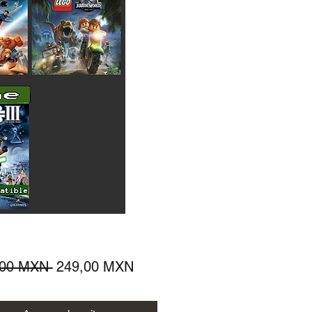
Precio
Precio
,00 MXN 
249,00 MXN
de