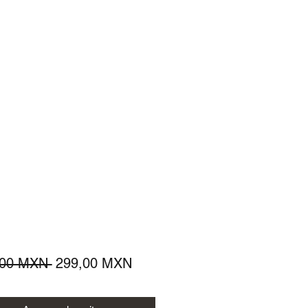
Precio
Precio
,00 MXN 
299,00 MXN
de