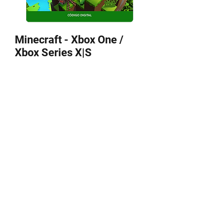
Minecraft - Xbox One /
Xbox Series X|S
Precio
350,00 MXN
Agregar al carrito
Recibes CODIGO para canjear en tu
perfil
Algunos juegos requieren App VPN
para canjear.