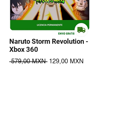
Naruto Storm Revolution -
Xbox 360
Precio
Precio
 579,00 MXN 
129,00 MXN
de
Agregar al carrito
oferta
Esta licencias NO funciona en XBOX
ONE ni Xbox Series X|S
Recibes licencias permanentes para
Xbox 360