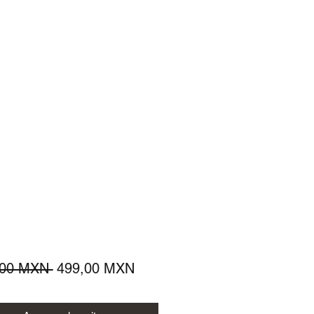
Precio
Precio
,00 MXN 
499,00 MXN
de