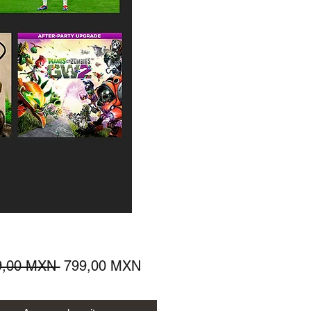
Precio
Precio
9,00 MXN 
799,00 MXN
de