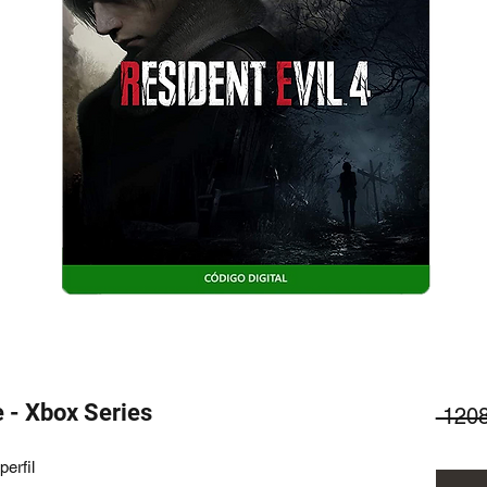
 - Xbox Series
 120
erfil