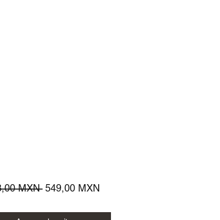
Precio
Precio
8,00 MXN 
549,00 MXN
de