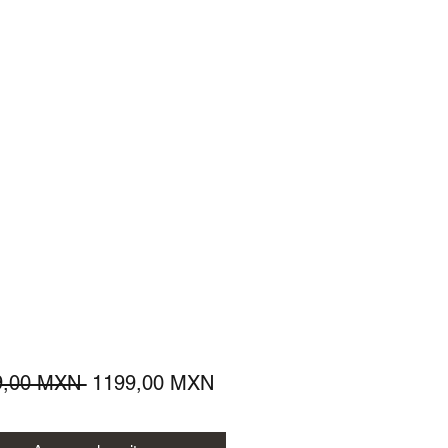
Precio
Precio
9,00 MXN 
1199,00 MXN
de