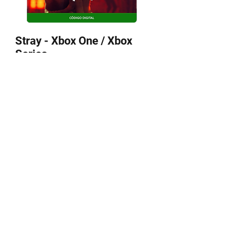
Stray - Xbox One / Xbox
Series
Precio
529,00 MXN
Agregar al carrito
Recibes codigo para canjear en tu perfil
Algunos codigos requieren APP VPN
para canjear
55 3670 8780