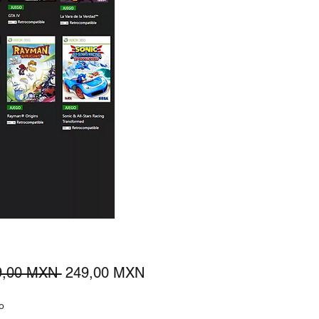
Precio
Precio
9,00 MXN 
249,00 MXN
de
o