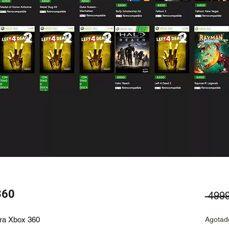
360
 499
ara Xbox 360
Agotad