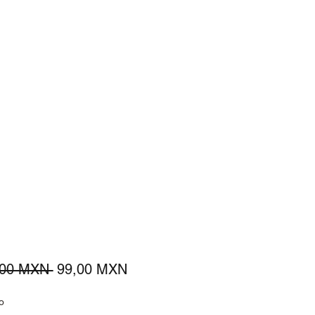
Precio
Precio
,00 MXN 
99,00 MXN
de
o