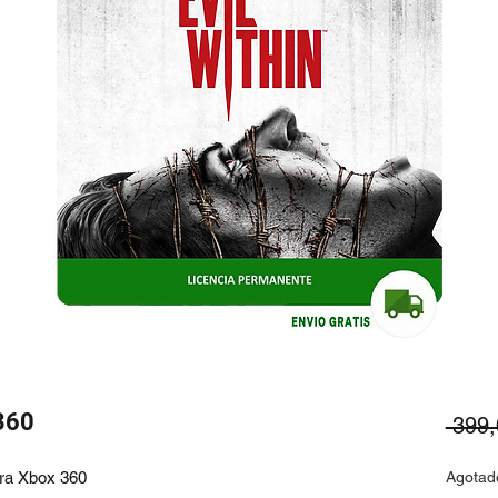
 360
 399
ara Xbox 360
Agotad