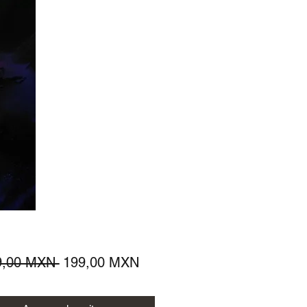
Precio
Precio
9,00 MXN 
199,00 MXN
de