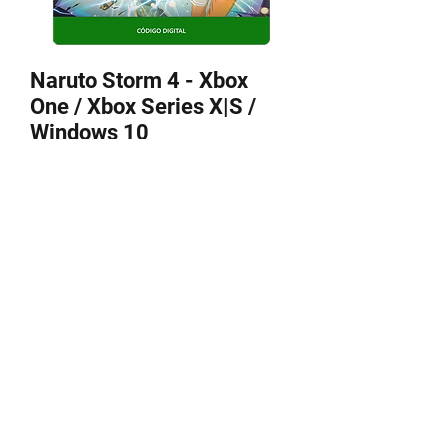
Naruto Storm 4 - Xbox
One / Xbox Series X|S /
Windows 10
Precio
339,00 MXN
Agregar al carrito
Recibes CODIGO para canjear en tu
perfil
Algunos juegos requieren App VPN
para canjear.