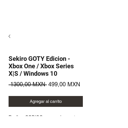
Sekiro GOTY Edicion -
Xbox One / Xbox Series
X|S / Windows 10
Precio
Precio
 1300,00 MXN 
499,00 MXN
de
Agregar al carrito
oferta
Recibes CODIGO para canjear en tu
perfil