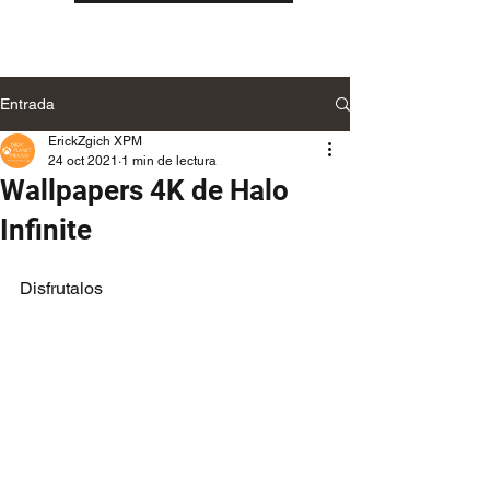
Entrada
ErickZgich XPM
24 oct 2021
1 min de lectura
Wallpapers 4K de Halo
Infinite
Disfrutalos